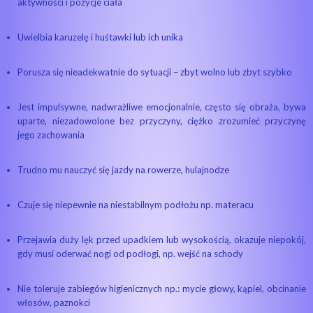
aktywności i pozycje ciała
Uwielbia karuzelę i huśtawki lub ich unika
Porusza się nieadekwatnie do sytuacji – zbyt wolno lub zbyt szybko
Jest impulsywne, nadwrażliwe emocjonalnie, często się obraża, bywa
uparte, niezadowolone bez przyczyny, ciężko zrozumieć przyczynę
jego zachowania
Trudno mu nauczyć się jazdy na rowerze, hulajnodze
Czuje się niepewnie na niestabilnym podłożu np. materacu
Przejawia duży lęk przed upadkiem lub wysokością, okazuje niepokój,
gdy musi oderwać nogi od podłogi, np. wejść na schody
Nie toleruje zabiegów higienicznych np.: mycie głowy, kąpiel, obcinanie
włosów, paznokci